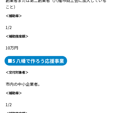
創業者または第二創業者（八幡市商工会に加入している
こと）
＜補助率＞
1/2
＜補助限度額＞
10万円
■5 八幡で作ろう応援事業
＜交付対象者＞
市内の中小企業者。
＜補助率＞
1/2