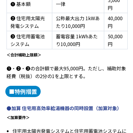
❶ 基本額
一律
円
❷ 住宅用太陽光
公称最大出力 1kWあ
40,000
発電システム
たり10,000円
円
❸ 住宅用蓄電池
蓄電容量 1kWhあた
50,000
システム
り10,000円
円
＜合計補助上限額＞
❶・❷・❸の合計額で最大95,000円。ただし、補助対象
経費（税抜）の2分の1を上限とする。
■特例措置
●加算 住宅用高効率給湯機器の同時設置（加算対象）
＜加算要件＞
住宅用太陽光発電システムと住宅用蓄電池システムに