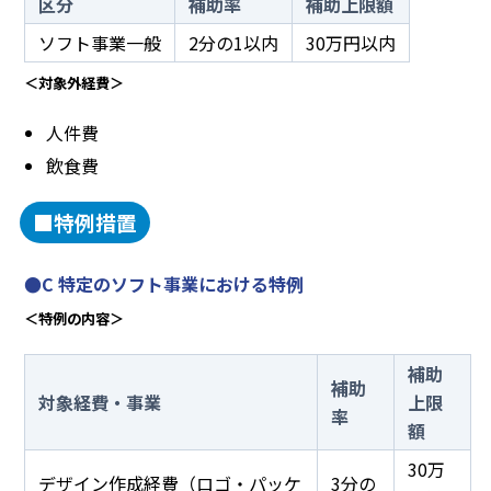
区分
補助率
補助上限額
ソフト事業一般
2分の1以内
30万円以内
＜対象外経費＞
人件費
飲食費
■特例措置
●C 特定のソフト事業における特例
＜特例の内容＞
補助
補助
対象経費・事業
上限
率
額
30万
デザイン作成経費（ロゴ・パッケ
3分の