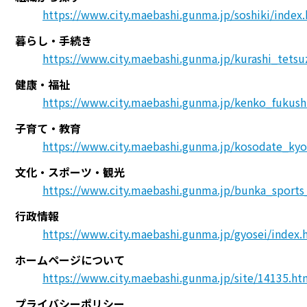
https://www.city.maebashi.gunma.jp/soshiki/index
暮らし・手続き
https://www.city.maebashi.gunma.jp/kurashi_tetsu
健康・福祉
https://www.city.maebashi.gunma.jp/kenko_fukush
子育て・教育
https://www.city.maebashi.gunma.jp/kosodate_kyo
文化・スポーツ・観光
https://www.city.maebashi.gunma.jp/bunka_sports
行政情報
https://www.city.maebashi.gunma.jp/gyosei/index.
ホームページについて
https://www.city.maebashi.gunma.jp/site/14135.ht
プライバシーポリシー