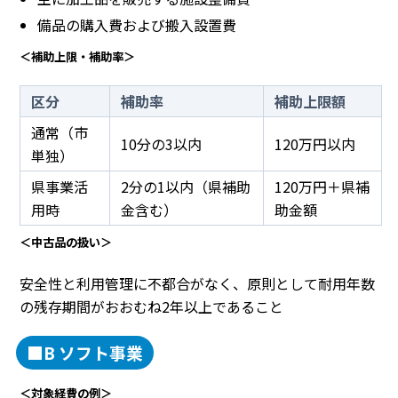
備品の購入費および搬入設置費
＜補助上限・補助率＞
区分
補助率
補助上限額
通常（市
10分の3以内
120万円以内
単独）
県事業活
2分の1以内（県補助
120万円＋県補
用時
金含む）
助金額
＜中古品の扱い＞
安全性と利用管理に不都合がなく、原則として耐用年数
の残存期間がおおむね2年以上であること
■B ソフト事業
＜対象経費の例＞