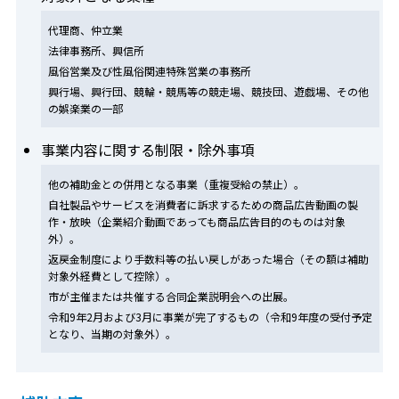
代理商、仲立業
法律事務所、興信所
風俗営業及び性風俗関連特殊営業の事務所
興行場、興行団、競輪・競馬等の競走場、競技団、遊戯場、その他
の娯楽業の一部
事業内容に関する制限・除外事項
他の補助金との併用となる事業（重複受給の禁止）。
自社製品やサービスを消費者に訴求するための商品広告動画の製
作・放映（企業紹介動画であっても商品広告目的のものは対象
外）。
返戻金制度により手数料等の払い戻しがあった場合（その額は補助
対象外経費として控除）。
市が主催または共催する合同企業説明会への出展。
令和9年2月および3月に事業が完了するもの（令和9年度の受付予定
となり、当期の対象外）。