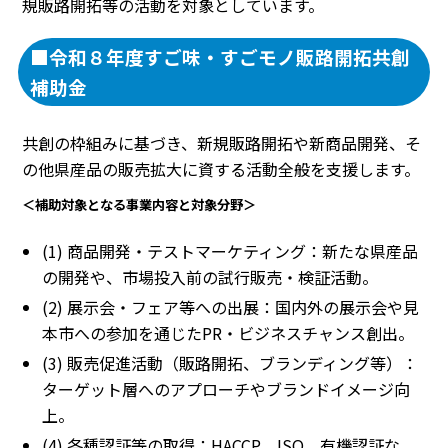
規販路開拓等の活動を対象としています。
■令和８年度すご味・すごモノ販路開拓共創
補助金
共創の枠組みに基づき、新規販路開拓や新商品開発、そ
の他県産品の販売拡大に資する活動全般を支援します。
＜補助対象となる事業内容と対象分野＞
(1) 商品開発・テストマーケティング：新たな県産品
の開発や、市場投入前の試行販売・検証活動。
(2) 展示会・フェア等への出展：国内外の展示会や見
本市への参加を通じたPR・ビジネスチャンス創出。
(3) 販売促進活動（販路開拓、ブランディング等）：
ターゲット層へのアプローチやブランドイメージ向
上。
(4) 各種認証等の取得：HACCP、ISO、有機認証な