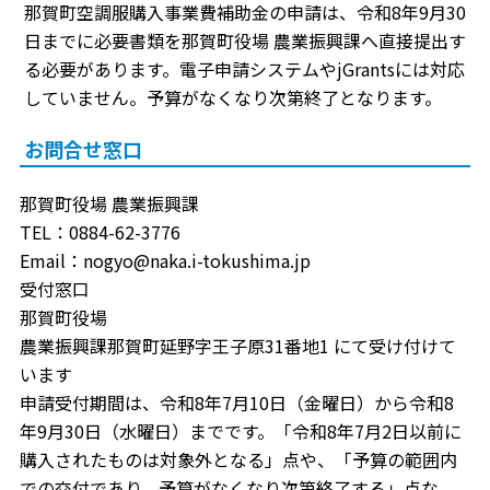
那賀町空調服購入事業費補助金の申請は、令和8年9月30
日までに必要書類を那賀町役場 農業振興課へ直接提出す
る必要があります。電子申請システムやjGrantsには対応
していません。予算がなくなり次第終了となります。
お問合せ窓口
那賀町役場 農業振興課
TEL：0884-62-3776
Email：nogyo@naka.i-tokushima.jp
受付窓口
那賀町役場
農業振興課那賀町延野字王子原31番地1 にて受け付けて
います
申請受付期間は、令和8年7月10日（金曜日）から令和8
年9月30日（水曜日）までです。「令和8年7月2日以前に
購入されたものは対象外となる」点や、「予算の範囲内
での交付であり、予算がなくなり次第終了する」点な