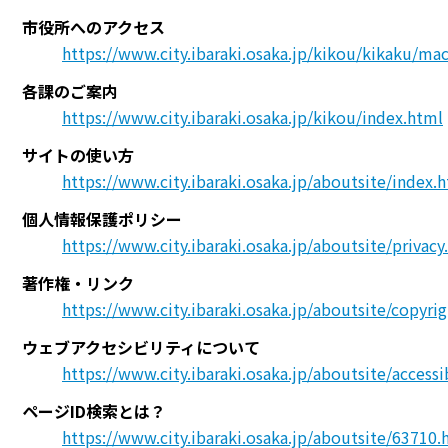
市役所へのアクセス
https://www.city.ibaraki.osaka.jp/kikou/kikaku/m
各課のご案内
https://www.city.ibaraki.osaka.jp/kikou/index.html
サイトの使い方
https://www.city.ibaraki.osaka.jp/aboutsite/index.
個人情報保護ポリシー
https://www.city.ibaraki.osaka.jp/aboutsite/privacy
著作権・リンク
https://www.city.ibaraki.osaka.jp/aboutsite/copyri
ウェブアクセシビリティについて
https://www.city.ibaraki.osaka.jp/aboutsite/accessi
ページID検索とは？
https://www.city.ibaraki.osaka.jp/aboutsite/63710.