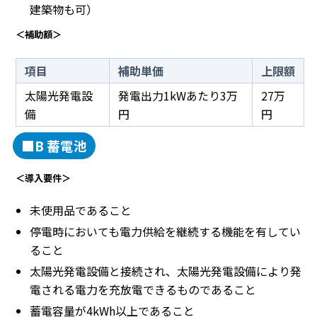
建築物も可）
＜補助額＞
項目
補助単価
上限額
太陽光発電設
発電出力1kWあたり3万
27万
備
円
円
■B 蓄電池
＜導入要件＞
未使用品であること
停電時においても電力供給を継続する機能を有してい
ること
太陽光発電設備と接続され、太陽光発電設備により発
電される電力を充放電できるものであること
蓄電容量が4kWh以上であること