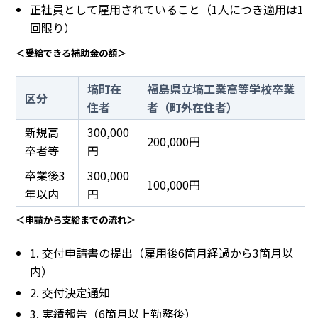
正社員として雇用されていること（1人につき適用は1
回限り）
＜受給できる補助金の額＞
塙町在
福島県立塙工業高等学校卒業
区分
住者
者（町外在住者）
新規高
300,000
200,000円
卒者等
円
卒業後3
300,000
100,000円
年以内
円
＜申請から支給までの流れ＞
1. 交付申請書の提出（雇用後6箇月経過から3箇月以
内）
2. 交付決定通知
3. 実績報告（6箇月以上勤務後）