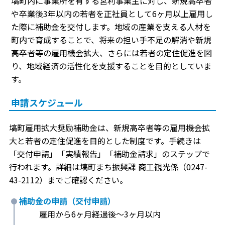
塙町内に事業所を有する営利事業主に対し、新規高卒者
や卒業後3年以内の若者を正社員として6ヶ月以上雇用し
た際に補助金を交付します。地域の産業を支える人材を
町内で育成することで、将来の担い手不足の解消や新規
高卒者等の雇用機会拡大、さらには若者の定住促進を図
り、地域経済の活性化を支援することを目的としていま
す。
申請スケジュール
塙町雇用拡大奨励補助金は、新規高卒者等の雇用機会拡
大と若者の定住促進を目的とした制度です。手続きは
「交付申請」「実績報告」「補助金請求」のステップで
行われます。詳細は塙町まち振興課 商工観光係（0247-
43-2112）までご確認ください。
補助金の申請（交付申請）
雇用から6ヶ月経過後〜3ヶ月以内