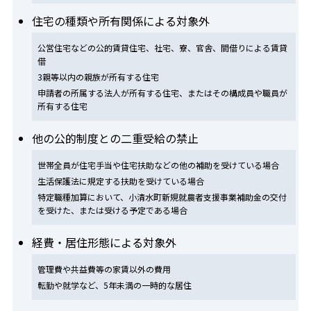
住宅の種類や所有関係による対象外
公営住宅などの公的賃貸住宅、社宅、寮、官舎、間借りによる賃貸
借
3親等以内の親族が所有する住宅
申請者の所属する法人が所有する住宅、またはその構成員や職員が
所有する住宅
他の公的制度との二重受給の禁止
世帯全員が住宅手当や住宅扶助などの他の補助を受けている場合
生活保護法に規定する扶助を受けている場合
特定職種加算において、小清水町新規就農者支援事業補助金の交付
を受けた、または受ける予定である場合
経費・居住形態による対象外
管理費や共益費等の家賃以外の費用
転勤や就学など、5年未満の一時的な居住