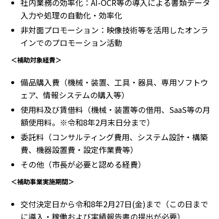
社内業務の効率化：AI-OCR等の導入による書類データ
入力や処理の自動化・効率化
非対面プロモーション：映像技術等を活用したオンラ
インでのプロモーション活動
＜補助対象経費＞
備品購入費（機械・装置、工具・器具、専用ソフトウ
ェア、情報システムの購入等）
使用料及び賃借料（機械・装置等の借用、SaaS等の月
額使用料。※令和8年2月末日分まで）
委託料（コンサルティング費用、システム設計・構築
費、機器設置費・設定作業費等）
その他（市長が必要と認める経費）
＜補助事業実施期間＞
交付決定日から令和8年2月27日(金)まで（この日まで
に導入・稼働および実績報告書の提出が必要）