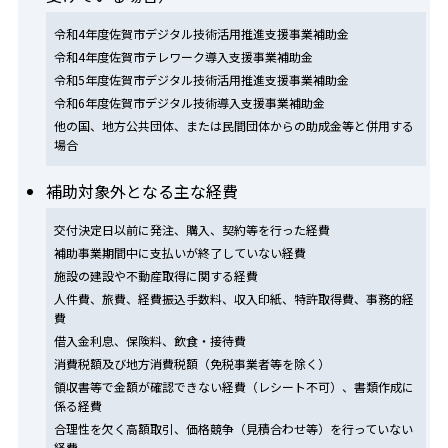
令和4年度佐賀市デジタル技術活用推進支援事業補助金
令和4年度佐賀市テレワーク導入支援事業補助金
令和5年度佐賀市デジタル技術活用推進支援事業補助金
令和6年度佐賀市デジタル技術導入支援事業補助金
他の国、地方公共団体、または民間団体からの助成金等と併用する
場合
補助対象外となる主な経費
交付決定日以前に発注、購入、契約等を行った経費
補助事業期間中に支払いが終了していない経費
施設の建設や不動産取得に関する経費
人件費、旅費、経費振込手数料、収入印紙、特許取得費、事務的経
費
借入金利息、保険料、飲食・接待費
消費税額及び地方消費税額（免税事業者等を除く）
領収書等で金額が確認できない経費（レシート不可）、書類作成に
係る経費
合理性を欠く高額取引、価格競争（見積合わせ等）を行っていない
経費