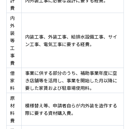
計
内外装工事に必要な設計に要する経費。
費
内
外
装
内装工事、外装工事、給排水設備工事、サイ
等
ン工事、電気工事に要する経費。
工
事
費
借
事業に供する部分のうち、補助事業年度に空
家
き店舗等を活用し、事業を開始した月以降に
料
要した家賃および駐車場使用料。
原
材
模様替え等、申請者自らが内外装を造作する
料
際に要する資材購入費。
費