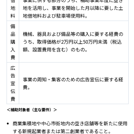
地
地を活用し、事業を開始した月以降に要した土
料
地借地料および駐車場使用料。
備
品
機械、器具および備品等の購入に要する経費の
購
うち、取得価格が2万円以上50万円未満（税込
入
額、設置費用を含む）のもの。
費
広
告
事業の周知・集客のための広告宣伝に要する経
宣
費。
伝
費
＜補助対象者（主な要件）＞
商業集積地や中心市街地内の空き店舗等を新たに使用
する新規起業者または第二創業者であること。