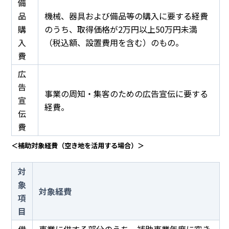
備
品
機械、器具および備品等の購入に要する経費
購
のうち、取得価格が2万円以上50万円未満
入
（税込額、設置費用を含む）のもの。
費
広
告
事業の周知・集客のための広告宣伝に要する
宣
経費。
伝
費
＜補助対象経費（空き地を活用する場合）＞
対
象
対象経費
項
目
借
事業に供する部分のうち、補助事業年度に空き