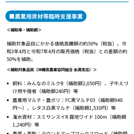
■農業用資材等臨時支援事業
＜補助率・補助額＞
補助対象品目にかかる価格高騰額の約50%（税抜）。令
和3年4月と令和7年4月の販売価格（税抜）との差額の約
50%を補助。
＜補助対象品目（沖縄県農業協同組合 糸満支店）＞
飼料：みんなのミルクR（補助額2,050円）、子牛えづ
け用牛強者（補助額240円）等
農業用マルチ・農ポリ：FC黒マルチ03（補助額940
円〜）、レタス白黒マルチ（補助額1,530円）等
潅水資材：スミサンスイR 露地ワイド 100m（補助額
1,240円）等
農薬・薬剤：ラウンドアップマックスロード（補助額