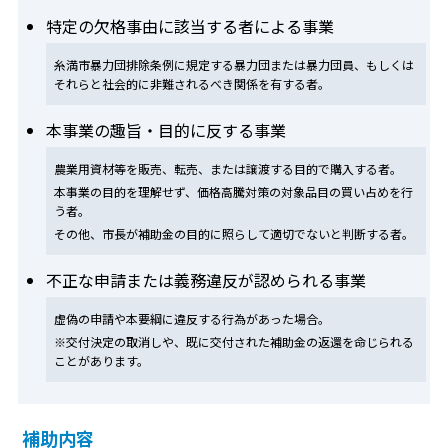
特定の欠格事由に該当する者による事業
糸満市暴力団排除条例に規定する暴力団または暴力団員、もしくは
それらと社会的に非難されるべき関係を有する者。
本事業の趣旨・目的に反する事業
農業用資材等を販売、転売、または譲渡する目的で購入する者。
本事業の目的を理解せず、価格高騰対策の対象品目の買い占めを行
う者。
その他、市長が補助金の目的に照らして適切でないと判断する者。
不正な申請または義務違反が認められる事業
虚偽の申請や本要綱に違反する行為があった場合。
※交付決定の取消しや、既に交付された補助金の返還を命じられる
ことがあります。
補助内容