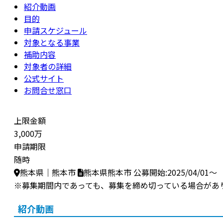
紹介動画
目的
申請スケジュール
対象となる事業
補助内容
対象者の詳細
公式サイト
お問合せ窓口
上限金額
3,000万
申請期限
随時
熊本県｜熊本市
熊本県熊本市
公募開始:2025/04/01～
※募集期間内であっても、募集を締め切っている場合があ
紹介動画