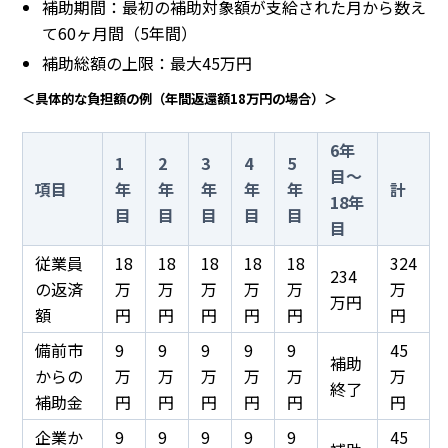
補助期間：最初の補助対象額が支給された月から数え
て60ヶ月間（5年間）
補助総額の上限：最大45万円
＜具体的な負担額の例（年間返還額18万円の場合）＞
6年
1
2
3
4
5
目～
項目
年
年
年
年
年
計
18年
目
目
目
目
目
目
従業員
18
18
18
18
18
324
234
の返済
万
万
万
万
万
万
万円
額
円
円
円
円
円
円
備前市
9
9
9
9
9
45
補助
からの
万
万
万
万
万
万
終了
補助金
円
円
円
円
円
円
企業か
9
9
9
9
9
45