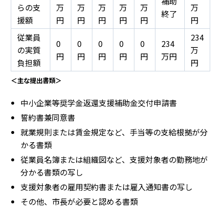
補助
らの支
万
万
万
万
万
万
終了
援額
円
円
円
円
円
円
従業員
234
0
0
0
0
0
234
の実質
万
円
円
円
円
円
万円
負担額
円
＜主な提出書類＞
中小企業等奨学金返還支援補助金交付申請書
誓約書兼同意書
就業規則または賃金規定など、手当等の支給根拠が分
かる書類
従業員名簿または組織図など、支援対象者の勤務地が
分かる書類の写し
支援対象者の雇用契約書または雇入通知書の写し
その他、市長が必要と認める書類