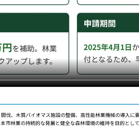
、間伐、木質バイオマス施設の整備、高性能林業機械の導入に
、本市林業の持続的な発展と健全な森林環境の維持を目的とし