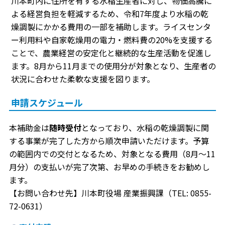
川本町内に住所を有する水稲生産者に対し、物価高騰に
よる経営負担を軽減するため、令和7年度より水稲の乾
燥調製にかかる費用の一部を補助します。ライスセンタ
ー利用料や自家乾燥用の電力・燃料費の20%を支援する
ことで、農業経営の安定化と継続的な生産活動を促進し
ます。8月から11月までの使用分が対象となり、生産者の
状況に合わせた柔軟な支援を図ります。
申請スケジュール
本補助金は
随時受付
となっており、水稲の乾燥調製に関
する事業が完了した方から順次申請いただけます。予算
の範囲内での交付となるため、対象となる費用（8月〜11
月分）の支払いが完了次第、お早めの手続きをお勧めし
ます。
【お問い合わせ先】川本町役場 産業振興課（TEL: 0855-
72-0631）