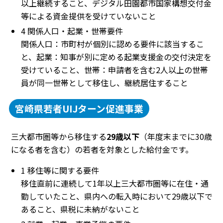
以上継続すること、デジタル田園都市国家構想交付金
等による資金提供を受けていないこと
4 関係人口・起業・世帯要件
関係人口：市町村が個別に認める要件に該当するこ
と、起業：知事が別に定める起業支援金の交付決定を
受けていること、世帯：申請者を含む2人以上の世帯
員が同一世帯として移住し、継続居住すること
宮崎県若者UIJターン促進事業
三大都市圏等から移住する
29歳以下
（年度末までに30歳
になる者を含む）の若者を対象とした給付金です。
1 移住等に関する要件
移住直前に連続して1年以上三大都市圏等に在住・通
勤していたこと、県内への転入時において29歳以下で
あること、県税に未納がないこと